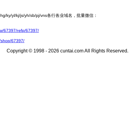
ky/yl/kj/js/yh/sb/pj/vns各行各业域名，批量微信：
67397/refp/67397/
/shop/67397/
Copyright © 1998 - 2026 cuntai.com All Rights Reserved.